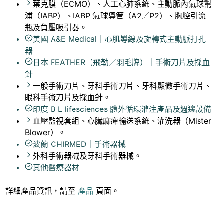
葉克膜（ECMO）、人工心肺系統、主動脈內氣球幫
浦（IABP）、IABP 氣球導管（A2／P2）、胸腔引流
瓶及負壓吸引器。
美國 A&E Medical｜心肌導線及旋轉式主動脈打孔
器
日本 FEATHER（飛勒／羽毛牌）｜手術刀片及採血
針
一般手術刀片、牙科手術刀片、牙科顯微手術刀片、
眼科手術刀片及採血針。
印度 B L lifesciences 體外循環灌注產品及週邊設備
血壓監視套組、心臟麻痺輸送系統、灌洗器（Mister
Blower）。
波蘭 CHIRMED｜手術器械
外科手術器械及牙科手術器械。
其他醫療器材
詳細產品資訊，請至
產品
頁面。