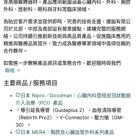
等高階醫療器材。產品應用範圍涵蓋心臟內科、外科、胸腔
外科、放射科、眼科與牙科等臨床領域。
為貼近客戶需求並提供即時、完善的技術支援，連鎰有限公
司於北部、中部及南部設有營業據點，建構完整的服務網
絡。公司持續引進創新技術與高品質產品，促進臨床應用的
精進與醫療品質提升，致力成為醫療專業領域中值得信賴的
合作夥伴。
如需進一步瞭解產品資訊或業務合作，歡迎隨時與我們​
聯絡​
。
主要商品 / 服務項目
日本 Nipro／Goodman｜心臟內科暨經皮冠狀動脈
介入治療（PCI）產品
導引延長導管（Guideplus 2）、血栓清除導管
（Rebirth Pro2）、Y-Connector、壓力槍（GM-
30）。
日本 MERA｜胸腔及心臟血管外科系列產品